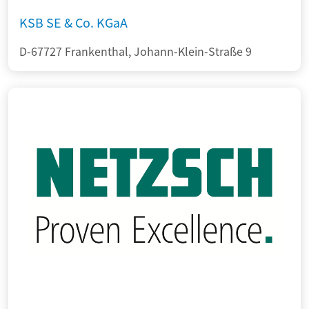
KSB SE & Co. KGaA
D-67727 Frankenthal, Johann-Klein-Straße 9