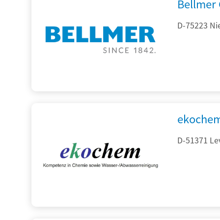
Bellmer
D-75223 Ni
ekochem
D-51371 Le