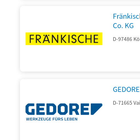
Fränkis
Co. KG
D-97486 Kön
GEDORE 
D-71665 Vai