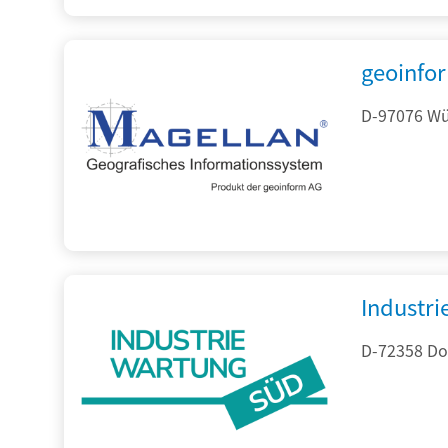
geoinfo
D-97076 Wür
Industr
D-72358 Do