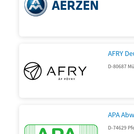
AFRY De
D-80687 Mü
APA Abw
D-74629 Pfe