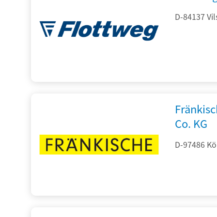
D-84137 Vil
Fränkis
Co. KG
D-97486 Kön