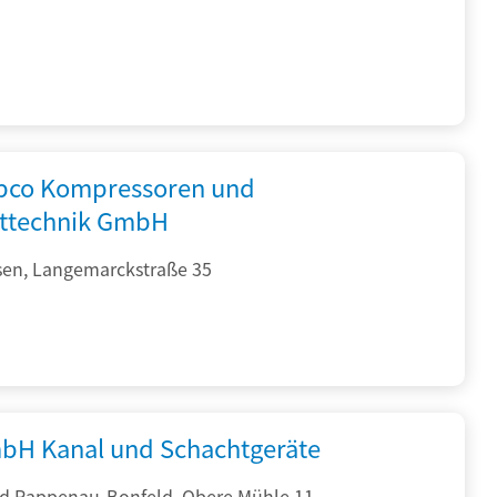
opco Kompressoren und
fttechnik GmbH
sen, Langemarckstraße 35
bH Kanal und Schachtgeräte
d Rappenau-Bonfeld, Obere Mühle 11