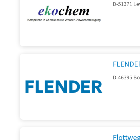
D-51371 Le
FLENDE
D-46395 Bo
Flottwe