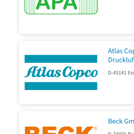
Atlas C
Drucklu
D-45141 Es
Beck Gm
D-74906 Ba