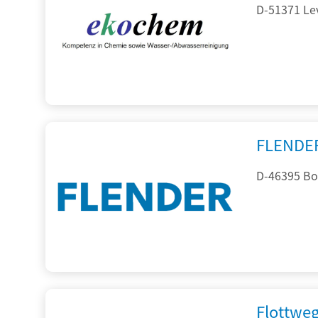
D-51371 Le
FLENDE
D-46395 Bo
Flottwe