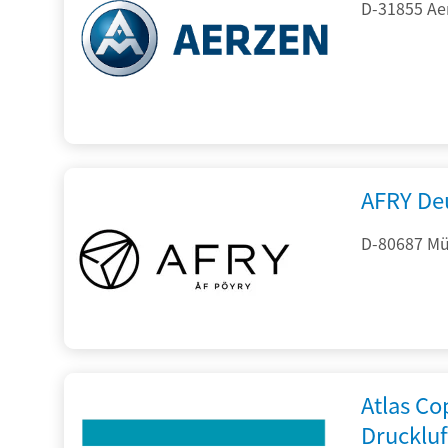
D-31855 Ae
AFRY De
D-80687 Mü
Atlas C
Drucklu