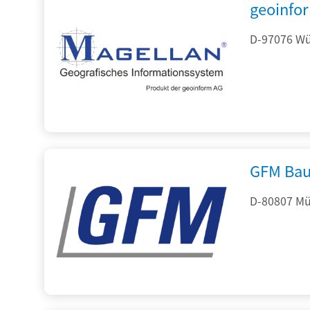
geoinfo
D-97076 Wür
GFM Bau
D-80807 Mü