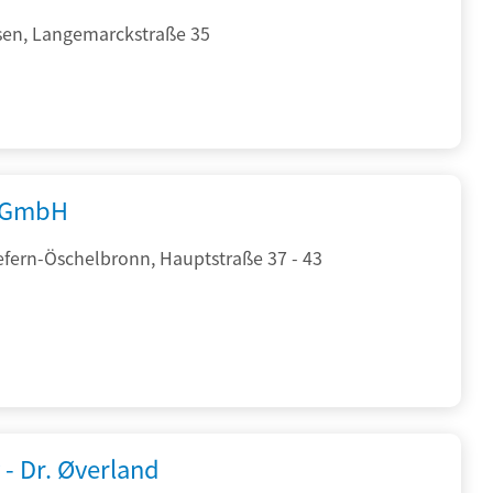
sen, Langemarckstraße 35
 GmbH
efern-Öschelbronn, Hauptstraße 37 - 43
 - Dr. Øverland