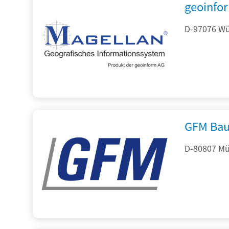
geoinfo
D-97076 Wür
GFM Bau
D-80807 Mü