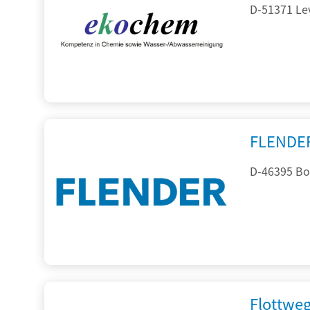
D-51371 Le
FLENDE
D-46395 Bo
Flottwe