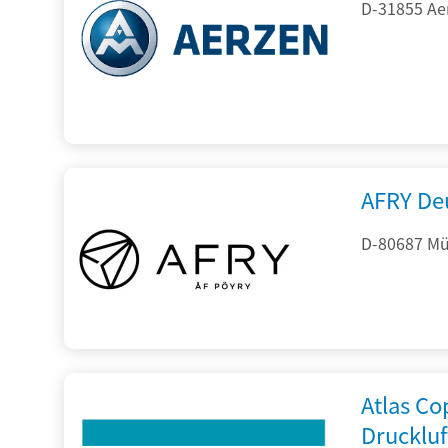
D-31855 Ae
AFRY De
D-80687 Mü
Atlas C
Drucklu