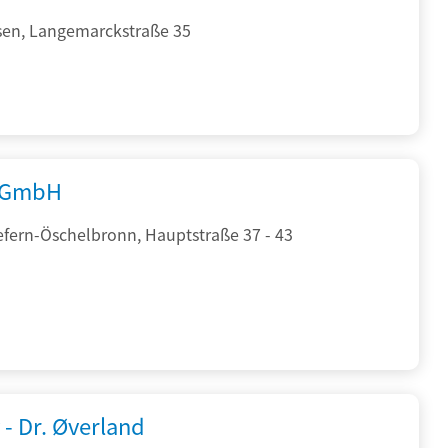
sen, Langemarckstraße 35
 GmbH
efern-Öschelbronn, Hauptstraße 37 - 43
 - Dr. Øverland