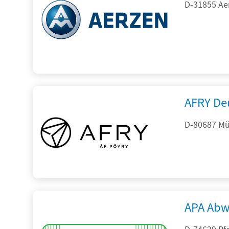
D-31855 Ae
AFRY De
D-80687 Mü
APA Abw
D-74629 Pfe