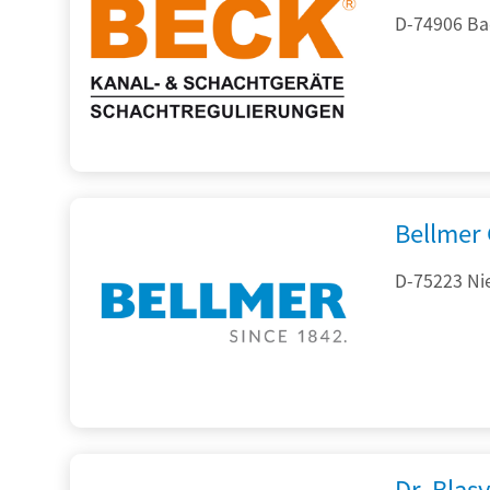
D-74906 Ba
Bellmer
D-75223 Ni
Dr. Blasy