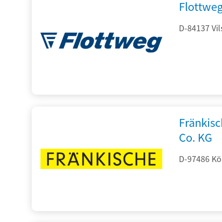
Flottwe
D-84137 Vil
Fränkis
Co. KG
D-97486 Kön