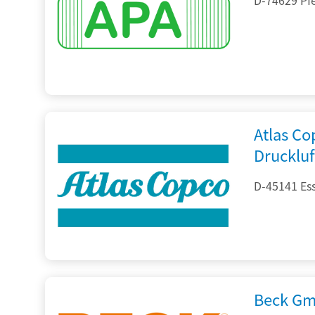
Atlas C
Drucklu
D-45141 Es
Beck Gm