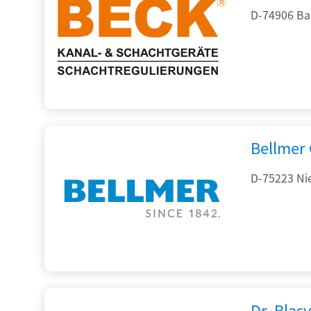
D-74906 Ba
Bellmer
D-75223 Ni
Dr. Blasy