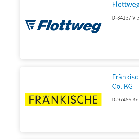
Flottwe
D-84137 Vil
Fränkis
Co. KG
D-97486 Kön