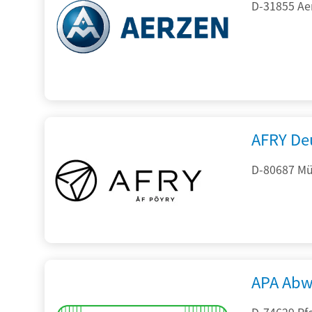
D-31855 Ae
AFRY De
D-80687 Mü
APA Abw
D-74629 Pfe