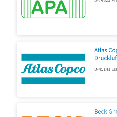
Atlas C
Drucklu
D-45141 Es
Beck Gm