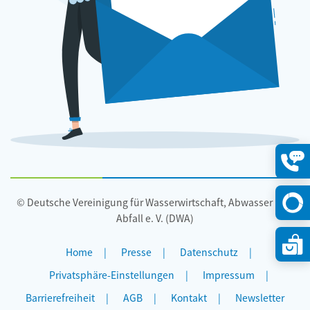
Konta
öffne
© Deutsche Vereinigung für Wasserwirtschaft, Abwasser und
Abfall e. V. (DWA)
Home
Presse
Datenschutz
Privatsphäre-Einstellungen
Impressum
Barrierefreiheit
AGB
Kontakt
Newsletter