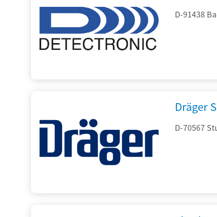
D-91438 Ba
Dräger S
D-70567 Stu