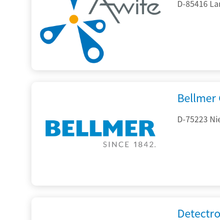
D-85416 La
Bellmer
D-75223 Ni
Detectr