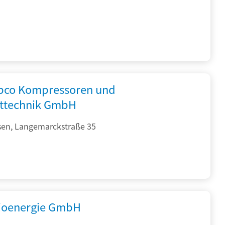
opco Kompressoren und
fttechnik GmbH
sen, Langemarckstraße 35
ioenergie GmbH