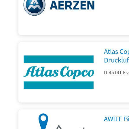
Atlas C
Drucklu
D-45141 Es
AWITE B