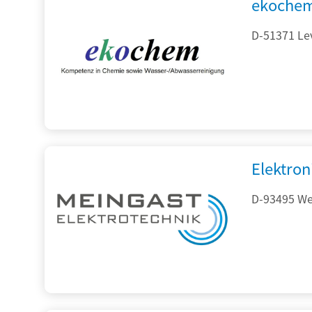
ekochem
D-51371 Le
Elektron
D-93495 Wei