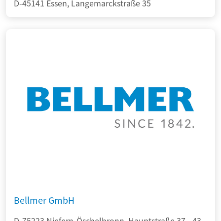
D-45141 Essen, Langemarckstraße 35
Bellmer GmbH
D-75223 Niefern-Öschelbronn, Hauptstraße 37 - 43