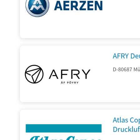
AFRY De
D-80687 Mü
Atlas C
Drucklu