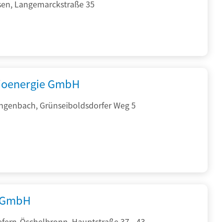
sen, Langemarckstraße 35
ioenergie GmbH
ngenbach, Grünseiboldsdorfer Weg 5
 GmbH
efern-Öschelbronn, Hauptstraße 37 - 43