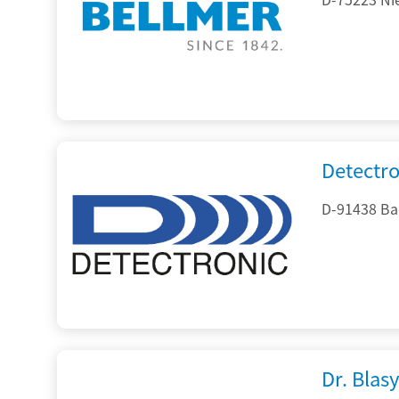
Detectr
D-91438 Ba
Dr. Blasy