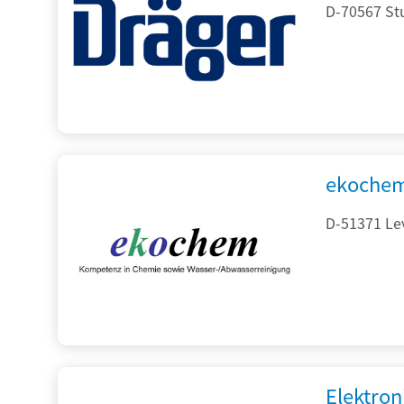
D-70567 Stu
ekochem
D-51371 Le
Elektron