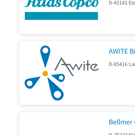
D-45141 Es
AWITE B
D-85416 La
Bellmer
D-75223 Ni