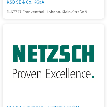
KSB SE & Co. KGaA
D-67727 Frankenthal, Johann-Klein-Straße 9