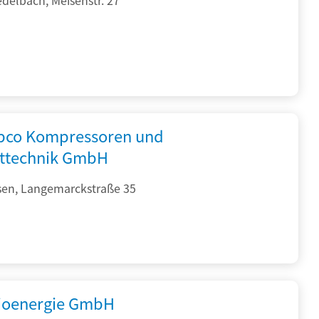
opco Kompressoren und
fttechnik GmbH
sen, Langemarckstraße 35
ioenergie GmbH