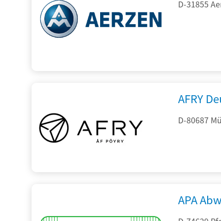
D-31855 Ae
AFRY De
D-80687 Mü
APA Abw
D-74629 Pfe