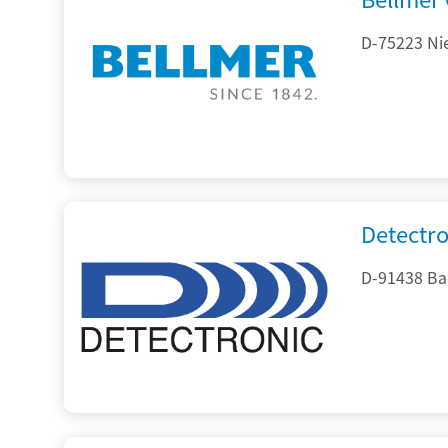
D-75223 Ni
Detectr
D-91438 Ba