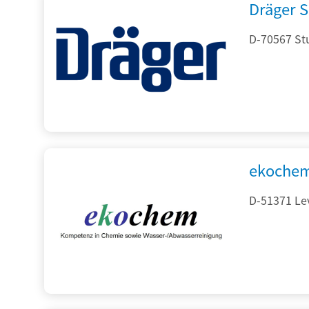
Dräger S
D-70567 Stu
ekochem
D-51371 Le