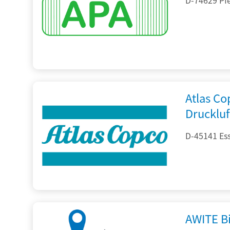
Atlas C
Drucklu
D-45141 Es
AWITE B