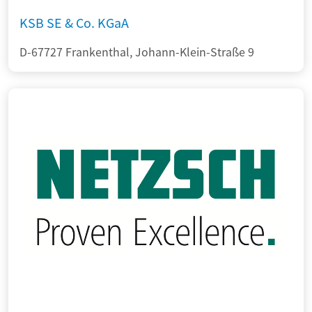
KSB SE & Co. KGaA
D-67727 Frankenthal, Johann-Klein-Straße 9