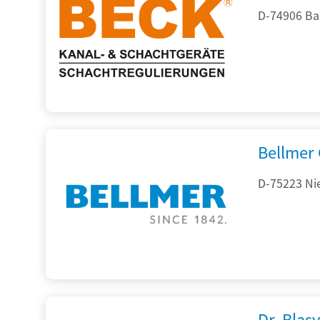
D-74906 Ba
Bellmer
D-75223 Ni
Dr. Blasy