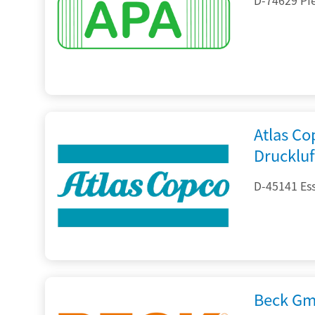
Atlas C
Drucklu
D-45141 Es
Beck Gm