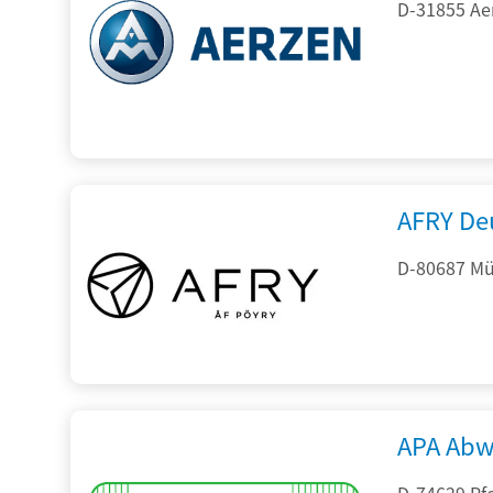
D-31855 Ae
AFRY De
D-80687 Mü
APA Abw
D-74629 Pfe