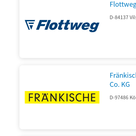
Flottwe
D-84137 Vil
Fränkis
Co. KG
D-97486 Kön