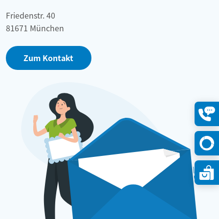
Friedenstr. 40
81671 München
Zum Kontakt
Konta
öffne