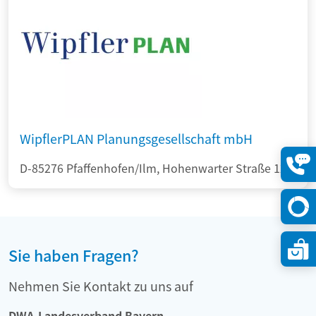
WipflerPLAN Planungsgesellschaft mbH
D-85276 Pfaffenhofen/Ilm, Hohenwarter Straße 124
Konta
öffne
Sie haben Fragen?
Nehmen Sie Kontakt zu uns auf
DWA-Landesverband Bayern