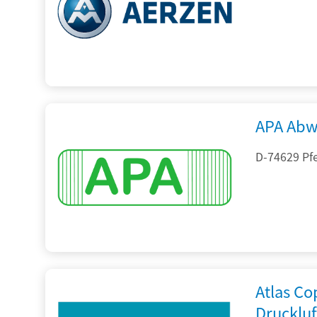
APA Abw
D-74629 Pfe
Atlas C
Drucklu