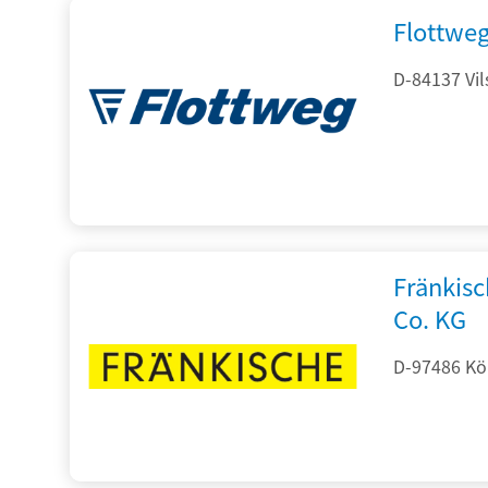
Flottwe
D-84137 Vil
Fränkis
Co. KG
D-97486 Kön