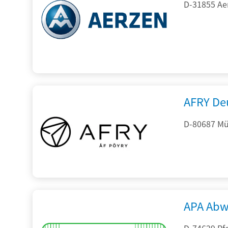
D-31855 Ae
AFRY De
D-80687 Mü
APA Abw
D-74629 Pfe