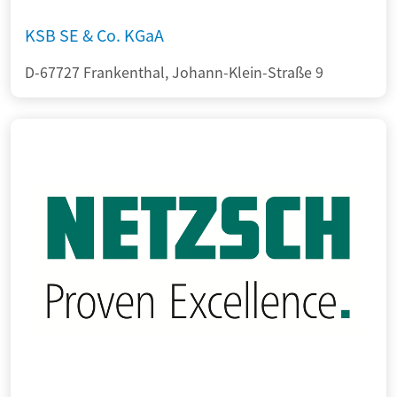
KSB SE & Co. KGaA
D-67727 Frankenthal, Johann-Klein-Straße 9