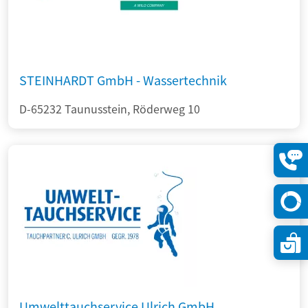
STEINHARDT GmbH - Wassertechnik
D-65232 Taunusstein, Röderweg 10
Konta
öffne
Umwelttauchservice Ulrich GmbH