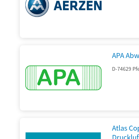
APA Abw
D-74629 Pfe
Atlas C
Drucklu