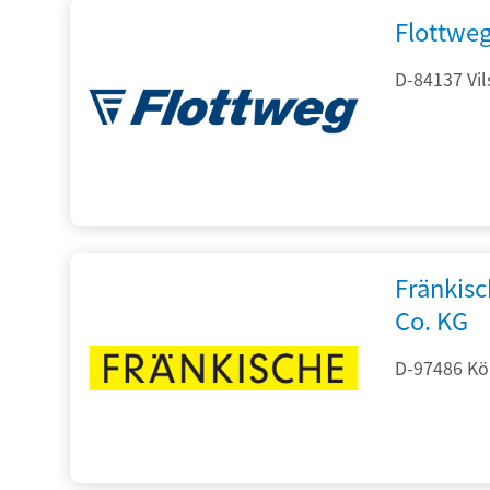
Flottwe
D-84137 Vil
Fränkis
Co. KG
D-97486 Kön