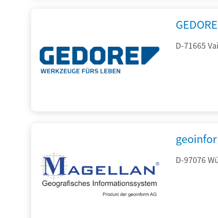
GEDORE 
D-71665 Vai
geoinfo
D-97076 Wür