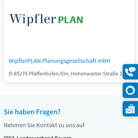
WipflerPLAN Planungsgesellschaft mbH
D-85276 Pfaffenhofen/Ilm, Hohenwarter Straße 124
Konta
öffne
Sie haben Fragen?
Nehmen Sie Kontakt zu uns auf
DWA-Landesverband Bayern