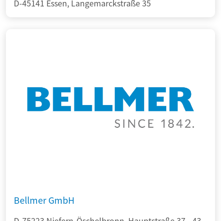
D-45141 Essen, Langemarckstraße 35
Bellmer GmbH
D-75223 Niefern-Öschelbronn, Hauptstraße 37 - 43