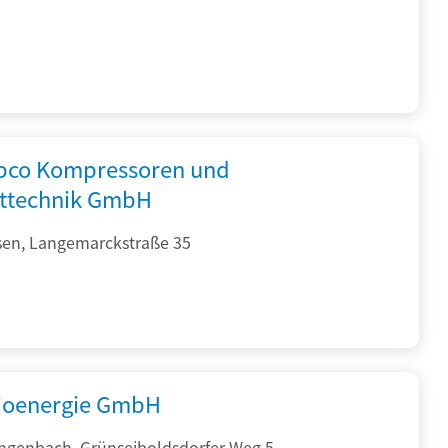
opco Kompressoren und
fttechnik GmbH
sen, Langemarckstraße 35
ioenergie GmbH
ngenbach, Grünseiboldsdorfer Weg 5