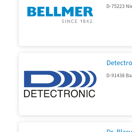
D-75223 Ni
Detectr
D-91438 Ba
Dr. Blasy