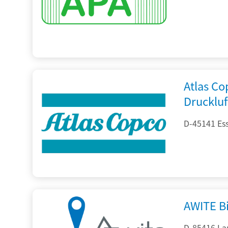
Atlas C
Drucklu
D-45141 Es
AWITE B
D-85416 La