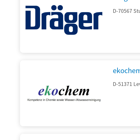
D-70567 Stu
ekochem
D-51371 Le