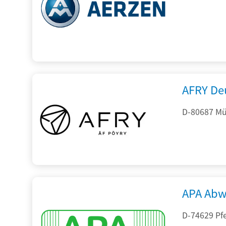
AFRY De
D-80687 Mü
APA Abw
D-74629 Pfe