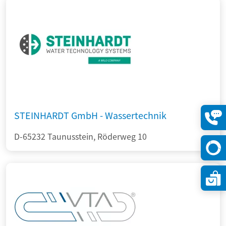
STEINHARDT GmbH - Wassertechnik
Konta
D-65232 Taunusstein, Röderweg 10
öffne