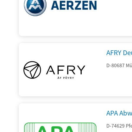
AFRY De
D-80687 Mü
APA Abw
D-74629 Pfe