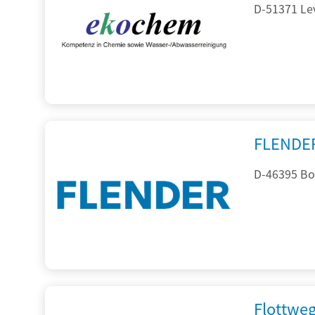
D-51371 Le
FLENDE
D-46395 Bo
Flottwe