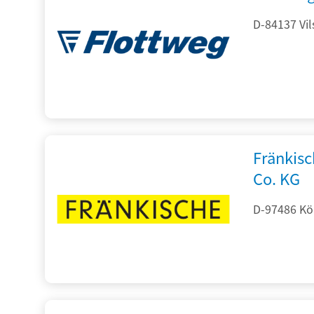
D-84137 Vil
Fränkis
Co. KG
D-97486 Kön