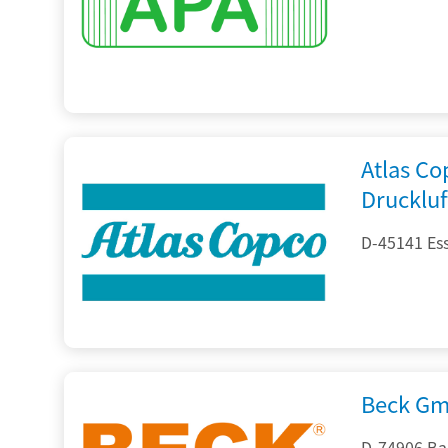
Atlas C
Drucklu
D-45141 Es
Beck Gm
D-74906 Ba