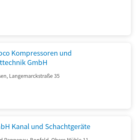
opco Kompressoren und
fttechnik GmbH
sen, Langemarckstraße 35
bH Kanal und Schachtgeräte
d Rappenau-Bonfeld, Obere Mühle 11