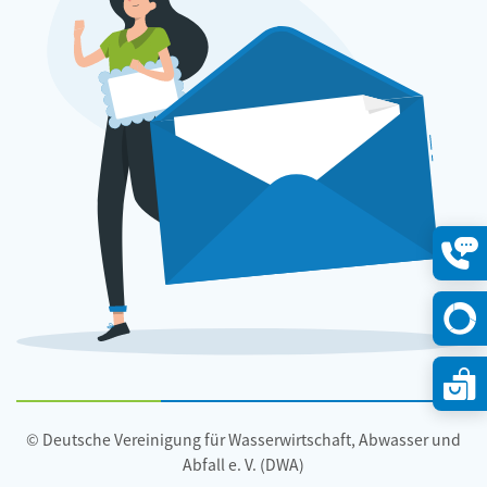
Konta
öffne
© Deutsche Vereinigung für Wasserwirtschaft, Abwasser und
Abfall e. V. (DWA)