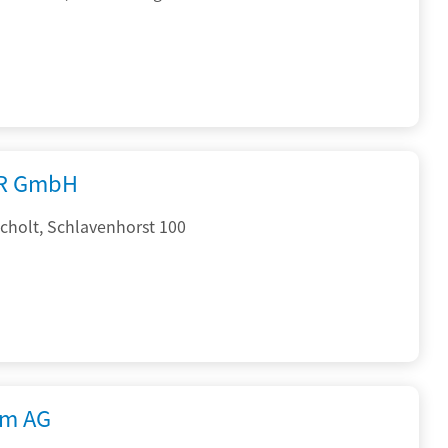
R GmbH
cholt, Schlavenhorst 100
rm AG