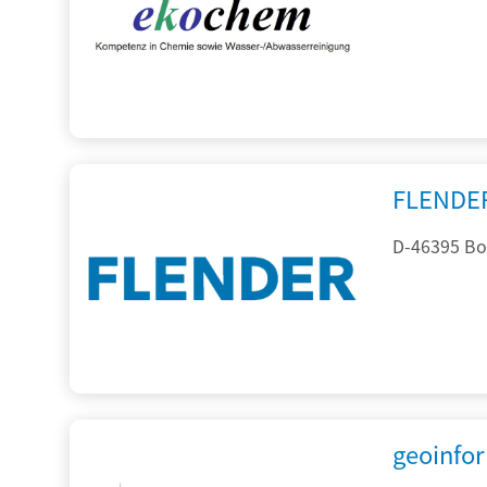
FLENDE
D-46395 Bo
geoinfo