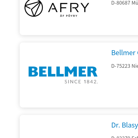
D-80687 Mü
Bellmer
D-75223 Ni
Dr. Blasy
D-82279 Ec