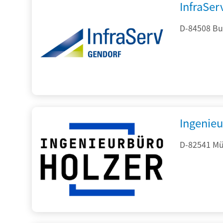
InfraSe
D-84508 Bur
Ingenieu
D-82541 Mü