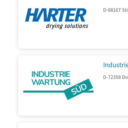
D-88167 St
Industr
D-72358 Do