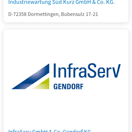
Industriewartung Süd Kurz GmbH & Co. KG.
D-72358 Dormettingen, Bubensulz 17-21
InfraServ GmbH & Co. Gendorf KG