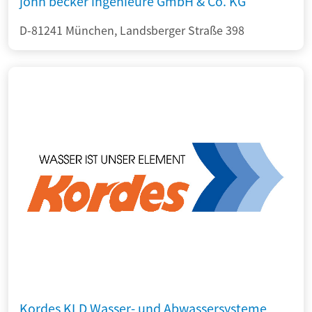
john becker ingenieure GmbH & Co. KG
D-81241 München, Landsberger Straße 398
Kordes KLD Wasser- und Abwassersysteme