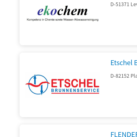
D-51371 Le
Etschel
D-82152 Pla
FLENDE