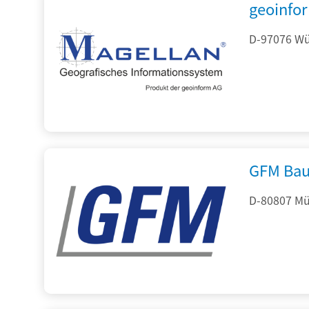
geoinfo
D-97076 Wür
GFM Bau
D-80807 Mü