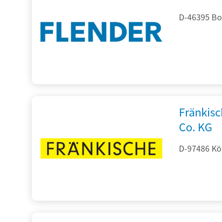
D-46395 Bo
Fränkis
Co. KG
D-97486 Kön