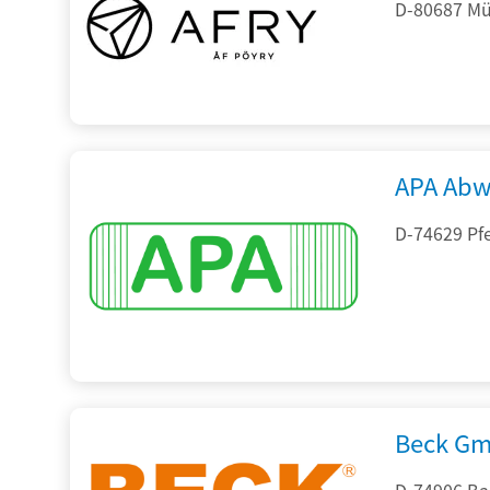
D-80687 Mü
APA Abw
D-74629 Pfe
Beck Gm
D-74906 Ba