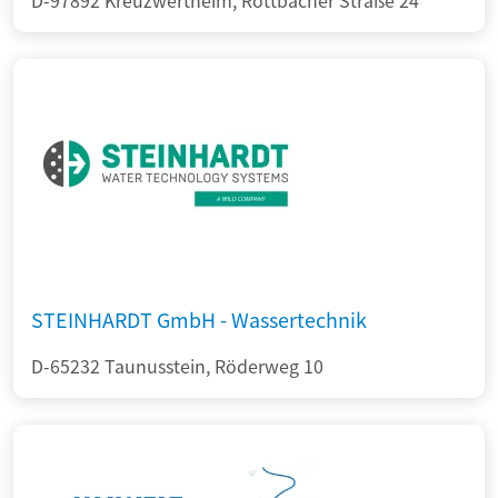
D-97892 Kreuzwertheim, Röttbacher Straße 24
STEINHARDT GmbH - Wassertechnik
D-65232 Taunusstein, Röderweg 10