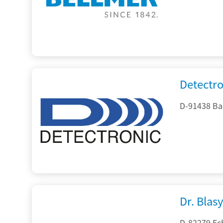
Detectr
D-91438 Ba
Dr. Blasy
D-82279 Ec