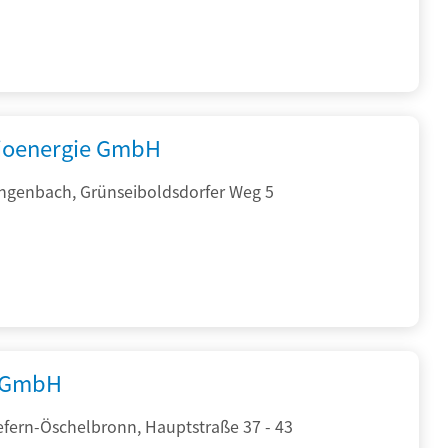
ioenergie GmbH
ngenbach, Grünseiboldsdorfer Weg 5
 GmbH
efern-Öschelbronn, Hauptstraße 37 - 43