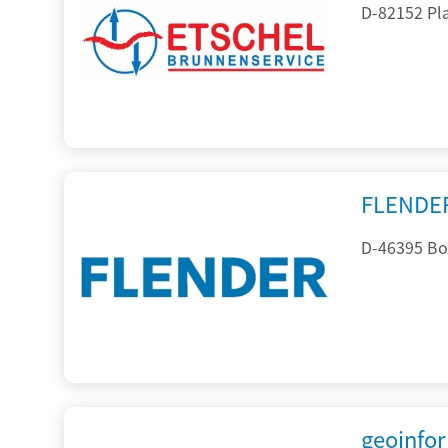
D-82152 Pla
FLENDE
D-46395 Bo
geoinfo