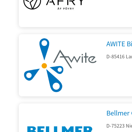
AWITE B
D-85416 La
Bellmer
D-75223 Ni