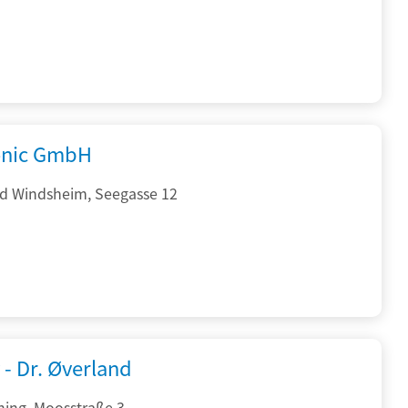
onic GmbH
d Windsheim, Seegasse 12
 - Dr. Øverland
hing, Moosstraße 3