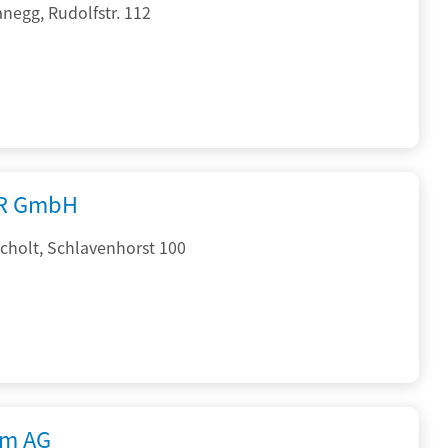
negg, Rudolfstr. 112
R GmbH
cholt, Schlavenhorst 100
rm AG