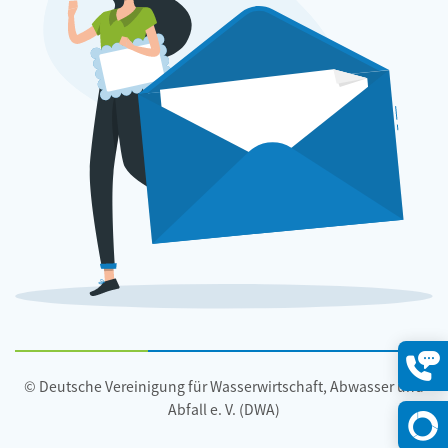
© Deutsche Vereinigung für Wasserwirtschaft, Abwasser und
Konta
öffne
Abfall e. V. (DWA)