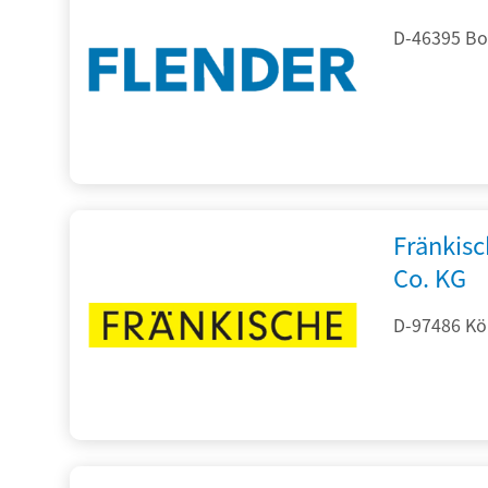
D-46395 Bo
Fränkis
Co. KG
D-97486 Kön