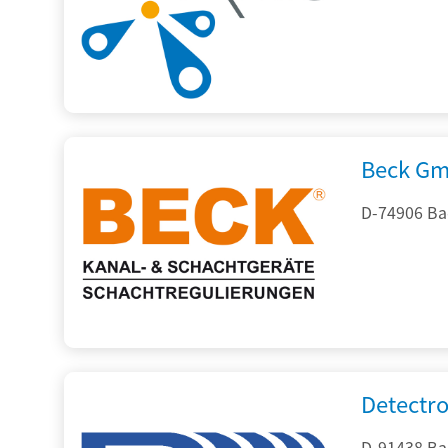
Beck Gm
D-74906 Ba
Detectr
D-91438 Ba