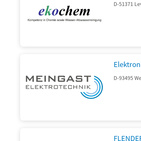
D-51371 Le
Elektron
D-93495 Wei
FLENDE