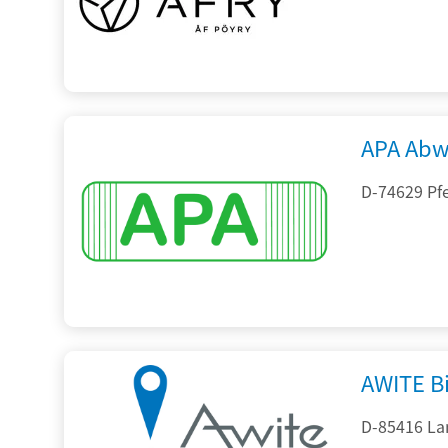
APA Abw
D-74629 Pfe
AWITE B
D-85416 La