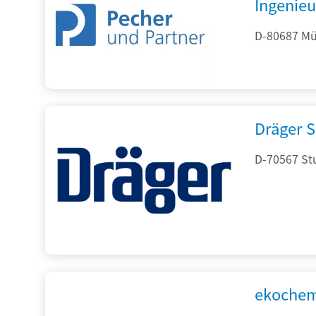
Ingenieu
D-80687 Mü
Dräger S
D-70567 Stu
ekochem