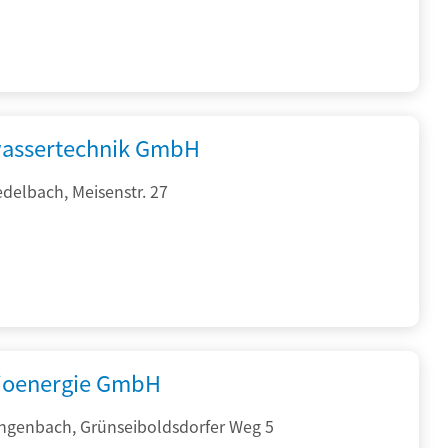
assertechnik GmbH
delbach, Meisenstr. 27
ioenergie GmbH
ngenbach, Grünseiboldsdorfer Weg 5