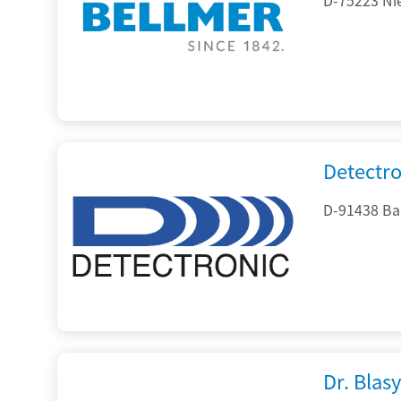
Detectr
D-91438 Ba
Dr. Blasy