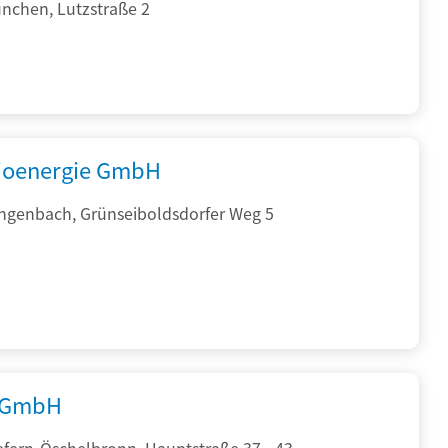
nchen, Lutzstraße 2
ioenergie GmbH
ngenbach, Grünseiboldsdorfer Weg 5
 GmbH
efern-Öschelbronn, Hauptstraße 37 - 43