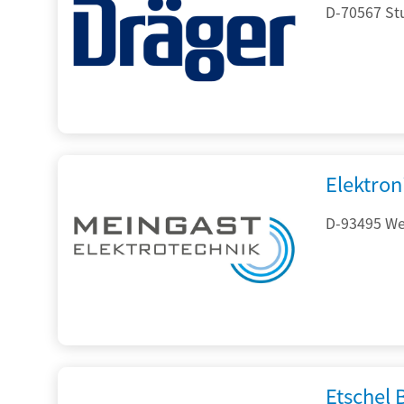
D-70567 Stu
Elektron
D-93495 Wei
Etschel