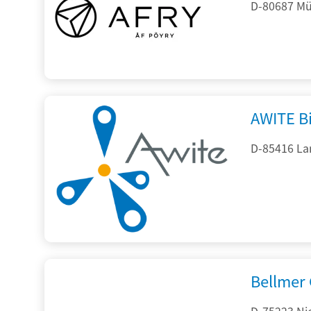
D-80687 Mü
AWITE B
D-85416 La
Bellmer
D-75223 Ni