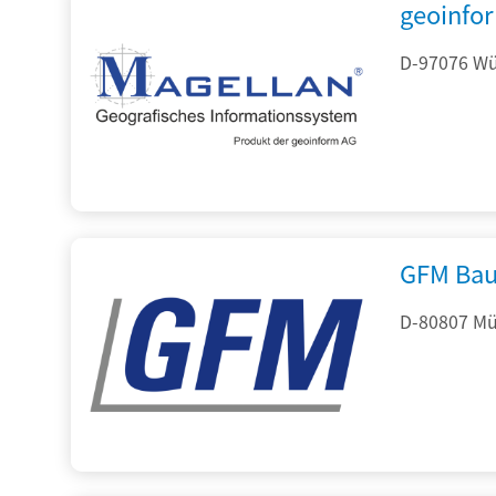
geoinfo
D-97076 Wür
GFM Bau
D-80807 Mü