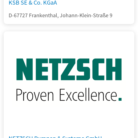
KSB SE & Co. KGaA
D-67727 Frankenthal, Johann-Klein-Straße 9