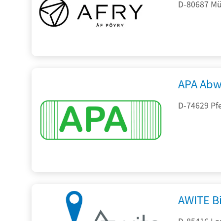
D-80687 Mü
APA Abw
D-74629 Pfe
AWITE B
D-85416 La