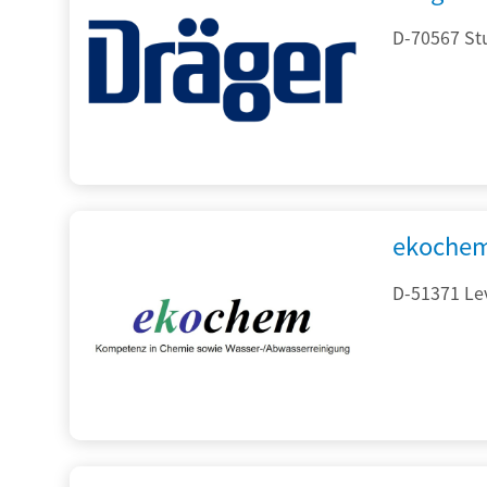
D-70567 Stu
ekochem
D-51371 Le