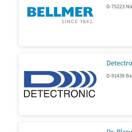
D-75223 Ni
Detectr
D-91438 Ba
Dr. Blasy