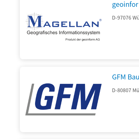
geoinfo
D-97076 Wür
GFM Bau
D-80807 Mü