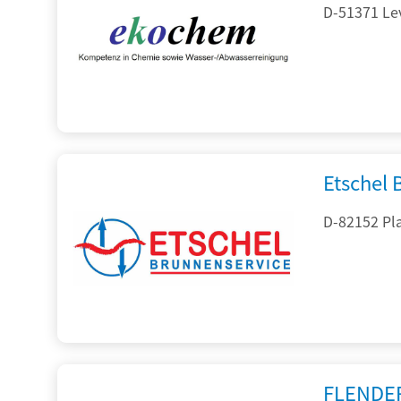
D-51371 Le
Etschel
D-82152 Pla
FLENDE