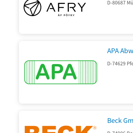
D-80687 Mü
APA Abw
D-74629 Pfe
Beck Gm
D-74906 Ba