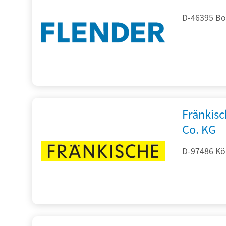
D-46395 Bo
Fränkis
Co. KG
D-97486 Kön