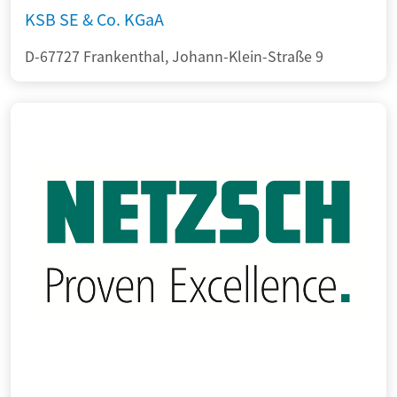
KSB SE & Co. KGaA
D-67727 Frankenthal, Johann-Klein-Straße 9