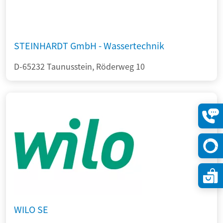
STEINHARDT GmbH - Wassertechnik
D-65232 Taunusstein, Röderweg 10
Konta
öffne
WILO SE