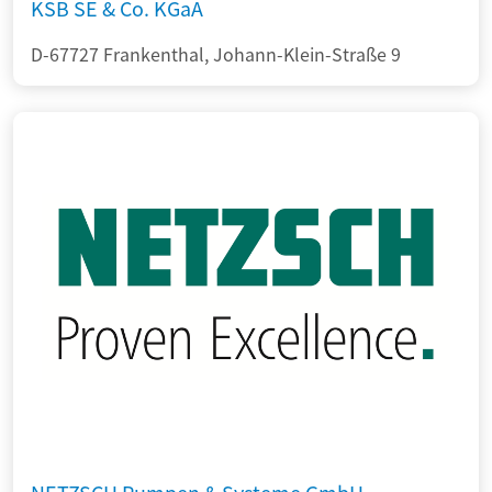
KSB SE & Co. KGaA
D-67727 Frankenthal, Johann-Klein-Straße 9