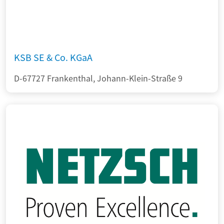
KSB SE & Co. KGaA
D-67727 Frankenthal, Johann-Klein-Straße 9