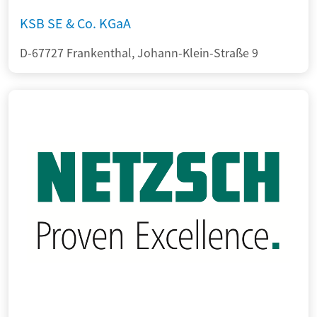
KSB SE & Co. KGaA
D-67727 Frankenthal, Johann-Klein-Straße 9