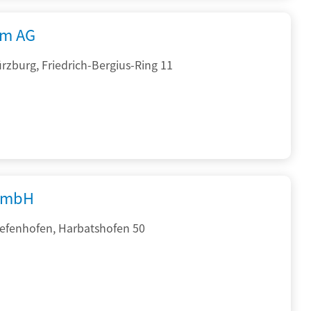
rm AG
zburg, Friedrich-Bergius-Ring 11
GmbH
iefenhofen, Harbatshofen 50