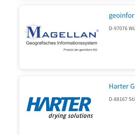
geoinfo
D-97076 Wür
Harter 
D-88167 St