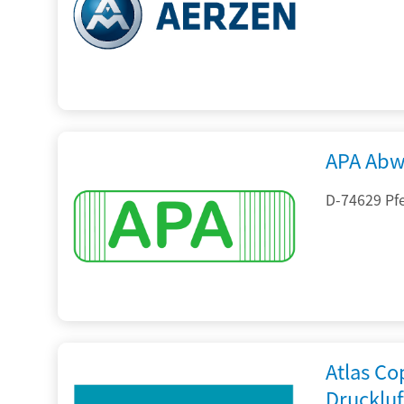
APA Abw
D-74629 Pfe
Atlas C
Drucklu