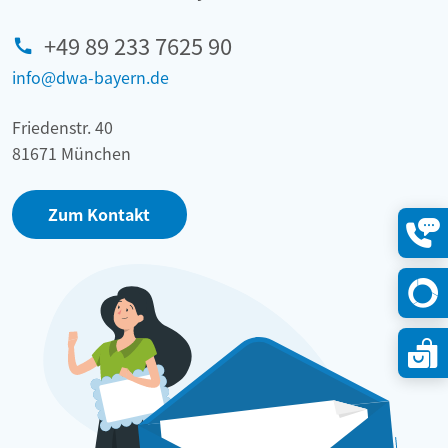
+49 89 233 7625 90
info@dwa-bayern.de
Friedenstr. 40
81671 München
Zum Kontakt
Konta
öffne