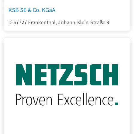
KSB SE & Co. KGaA
D-67727 Frankenthal, Johann-Klein-Straße 9