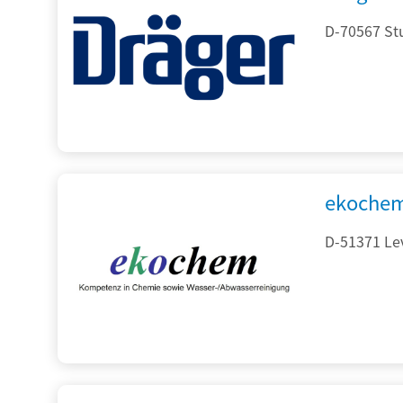
D-70567 Stu
ekochem
D-51371 Le