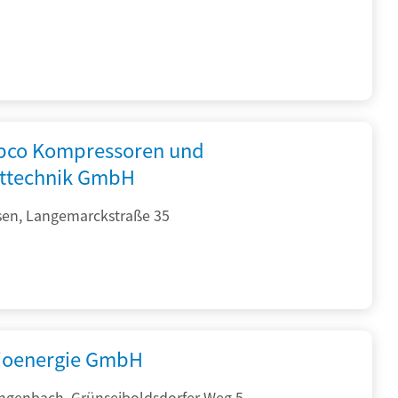
opco Kompressoren und
fttechnik GmbH
sen, Langemarckstraße 35
ioenergie GmbH
ngenbach, Grünseiboldsdorfer Weg 5