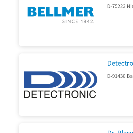
D-75223 Ni
Detectr
D-91438 Ba
Dr. Blasy