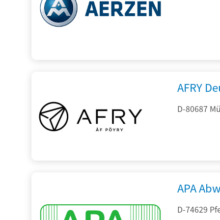
AFRY De
D-80687 Mü
APA Abw
D-74629 Pfe