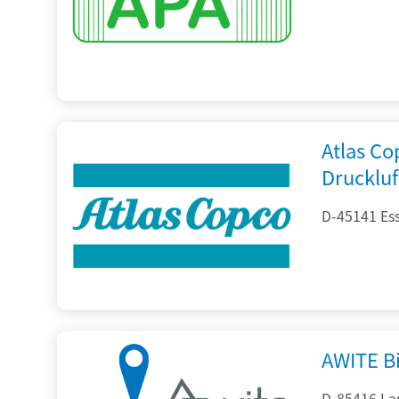
Atlas C
Drucklu
D-45141 Es
AWITE B
D-85416 La