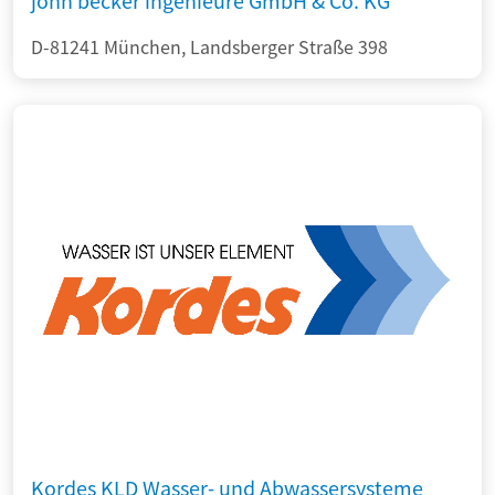
john becker ingenieure GmbH & Co. KG
D-81241 München, Landsberger Straße 398
Kordes KLD Wasser- und Abwassersysteme