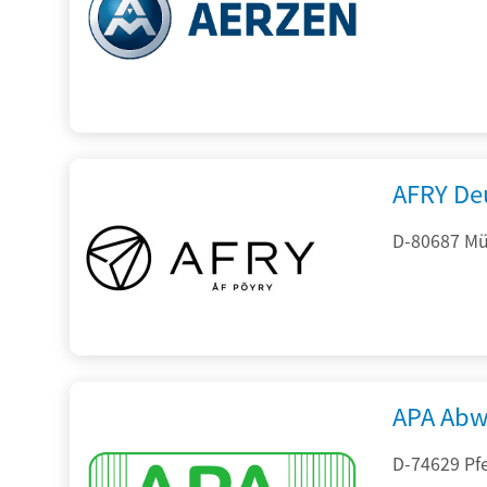
AFRY De
D-80687 Mü
APA Abw
D-74629 Pfe