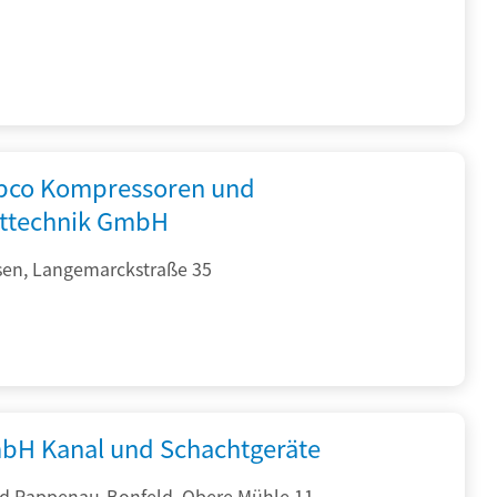
opco Kompressoren und
fttechnik GmbH
sen, Langemarckstraße 35
bH Kanal und Schachtgeräte
d Rappenau-Bonfeld, Obere Mühle 11