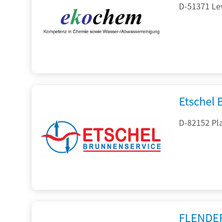
D-51371 Le
Etschel
D-82152 Pla
FLENDE