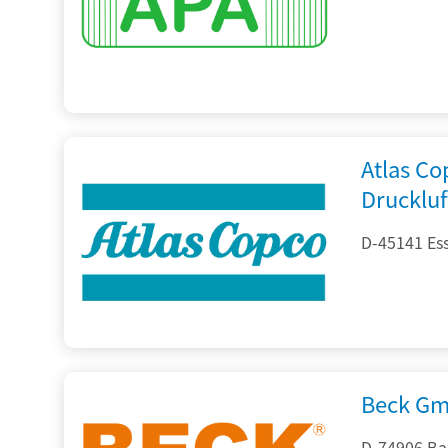
Atlas C
Drucklu
D-45141 Es
Beck Gm
D-74906 Ba