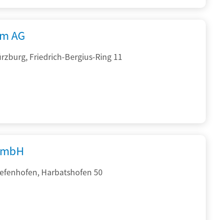
rm AG
zburg, Friedrich-Bergius-Ring 11
GmbH
iefenhofen, Harbatshofen 50