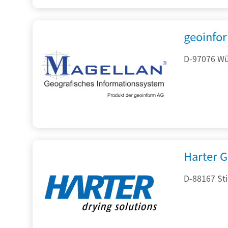
geoinfo
D-97076 Wür
Harter 
D-88167 St