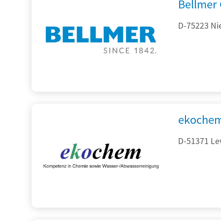
Bellmer
D-75223 Ni
ekochem
D-51371 Le