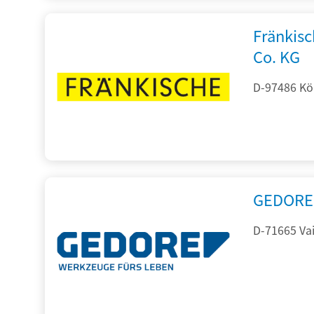
Fränkis
Co. KG
D-97486 Kön
GEDORE 
D-71665 Vai